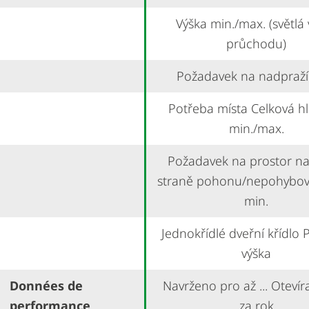
Výška min./max. (světlá
průchodu)
Požadavek na nadpraží
Potřeba místa Celková h
min./max.
Požadavek na prostor na
straně pohonu/nepohybov
min.
Jednokřídlé dveřní křídlo P
výška
Données de
Navrženo pro až ... Otevíra
performance
za rok