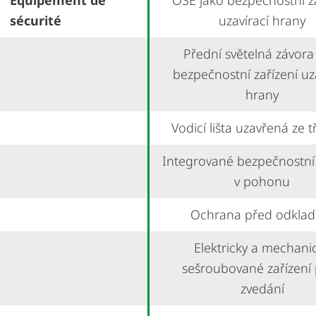
Équipement de
OSE jako bezpečnostní za
sécurité
uzavírací hrany
Přední světelná závora
bezpečnostní zařízení uz
hrany
Vodicí lišta uzavřená ze tř
Integrované bezpečnostní 
v pohonu
Ochrana před odkla
Elektricky a mechani
sešroubované zařízení 
zvedání