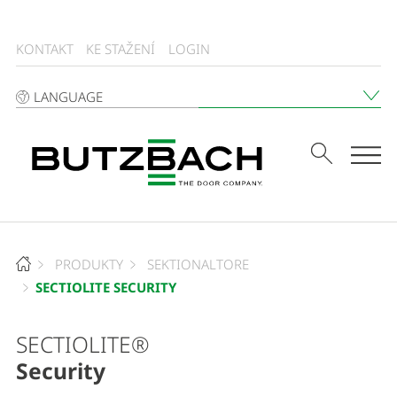
KONTAKT
KE STAŽENÍ
LOGIN
LANGUAGE
Tog
PRODUKTY
SEKTIONALTORE
SECTIOLITE SECURITY
SECTIOLITE®
Security