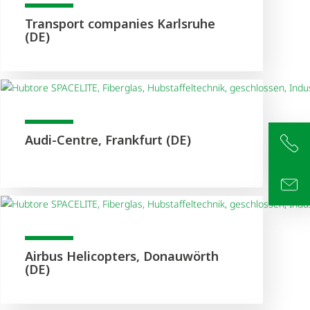
Transport companies Karlsruhe
(DE)
Audi-Centre, Frankfurt (DE)
+4
inf
Airbus Helicopters, Donauwörth
(DE)