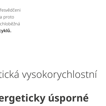
přesvědčeni
 a proto
ychloběžná
cyklů.
tická vysokorychlostní
ergeticky úsporné