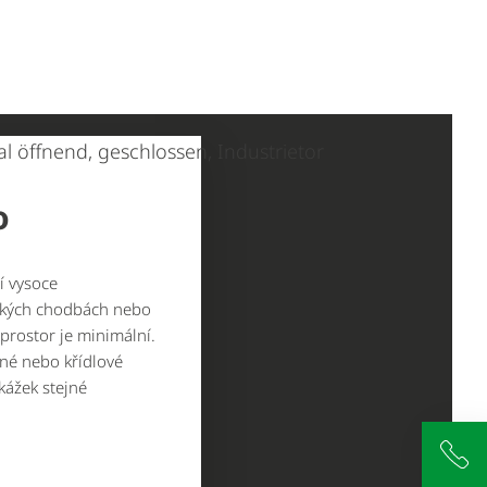
o
í vysoce
zkých chodbách nebo
 prostor je minimální.
né nebo křídlové
kážek stejné
+4