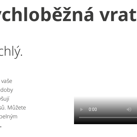
chloběžná vra
hlý.
 vaše
 doby
šují
esů. Můžete
epelným
.