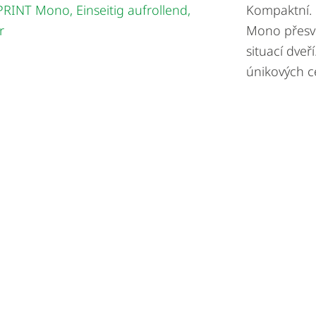
Kompaktní.
Mono přesvě
situací dveř
únikových ce