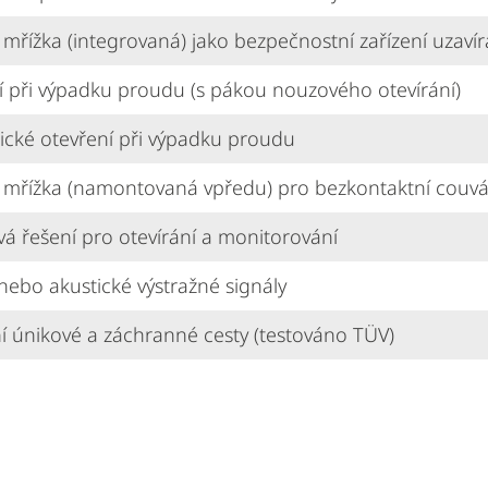
 mřížka (integrovaná) jako bezpečnostní zařízení uzavír
í při výpadku proudu (s pákou nouzového otevírání)
cké otevření při výpadku proudu
 mřížka (namontovaná vpředu) pro bezkontaktní couvá
á řešení pro otevírání a monitorování
nebo akustické výstražné signály
í únikové a záchranné cesty (testováno TÜV)