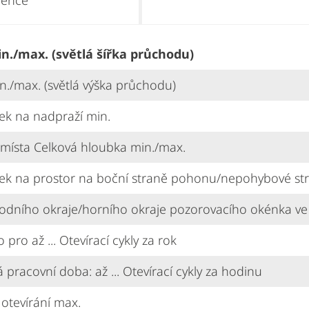
rence
in./max. (světlá šířka průchodu)
n./max. (světlá výška průchodu)
ek na nadpraží min.
místa Celková hloubka min./max.
ek na prostor na boční straně pohonu/nepohybové str
odního okraje/horního okraje pozorovacího okénka v
pro až ... Otevírací cykly za rok
 pracovní doba: až ... Otevírací cykly za hodinu
 otevírání max.