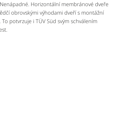
 Nenápadné. Horizontální membránové dveře
dčí obrovskými výhodami dveří s montážní
í. To potvrzuje i TÜV Süd svým schválením
st.