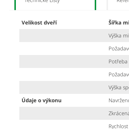
Technické Listy
Refe
Velikost dveří
Šířka m
Výška mi
Požadav
Potřeba 
Požadav
Výška sp
Údaje o výkonu
Navrženo 
Zkrácená
Rychlost