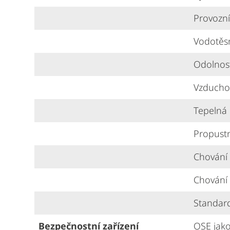
Provozní
Vodotěs
Odolnost
Vzducho
Tepelná
Propust
Chování 
Chování 
Standardn
Bezpečnostní zařízení
OSE jako