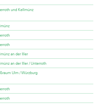
erroth und Kellmünz
lmünz
erroth
erroth
lmünz an der Iller
lmünz an der Iller / Unterroth
ßraum Ulm / Würzburg
erroth
erroth