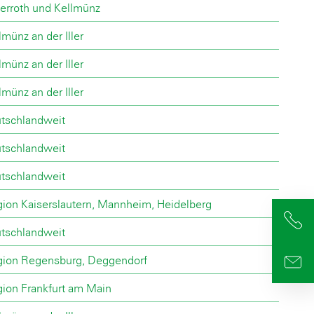
erroth und Kellmünz
lmünz an der Iller
lmünz an der Iller
lmünz an der Iller
tschlandweit
tschlandweit
tschlandweit
ion Kaiserslautern, Mannheim, Heidelberg
+4
tschlandweit
ion Regensburg, Deggendorf
info
ion Frankfurt am Main