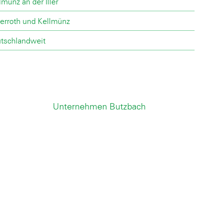
lmünz an der Iller
erroth und Kellmünz
tschlandweit
Unternehmen Butzbach