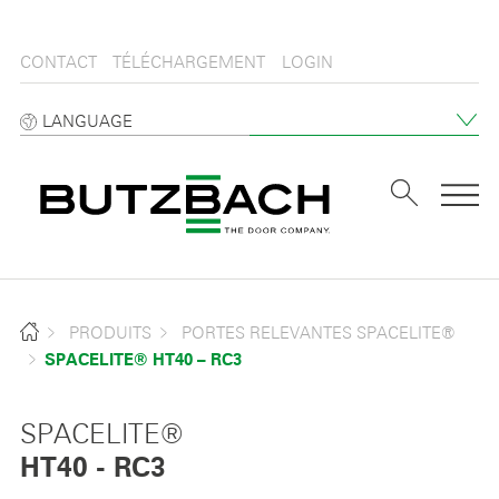
CONTACT
TÉLÉCHARGEMENT
LOGIN
LANGUAGE
Tog
PRODUITS
PORTES RELEVANTES SPACELITE®
SPACELITE® HT40 – RC3
SPACELITE®
HT40 - RC3