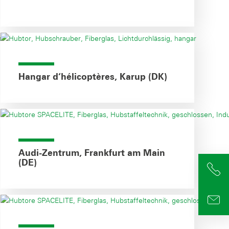
Hangar d‘hélicoptères, Karup (DK)
Audi-Zentrum, Frankfurt am Main
(DE)
+4
info