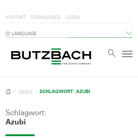
KONTAKT
DOWNLOADS
LOGIN
LANGUAGE
Tog
NEWS
SCHLAGWORT: AZUBI
Schlagwort:
Azubi