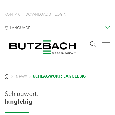
KONTAKT
DOWNLOADS
LOGIN
LANGUAGE
Tog
NEWS
SCHLAGWORT: LANGLEBIG
Schlagwort:
langlebig