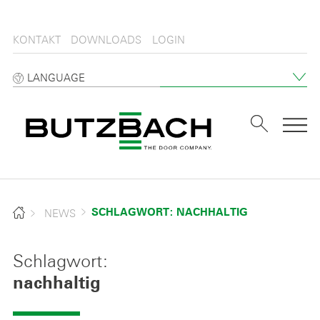
KONTAKT
DOWNLOADS
LOGIN
LANGUAGE
Tog
NEWS
SCHLAGWORT: NACHHALTIG
Schlagwort:
nachhaltig