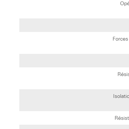
Opé
Forces
Rési
Isolat
Résis