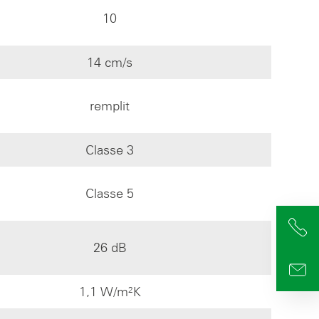
10
14 cm/s
remplit
Classe 3
Classe 5
+4
26 dB
info
1,1 W/m²K