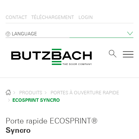
CONTACT
TÉLÉCHARGEMENT
LOGIN
LANGUAGE
Tog
PRODUITS
PORTES À OUVERTURE RAPIDE
ECOSPRINT SYNCRO
Porte rapide ECOSPRINT®
Syncro