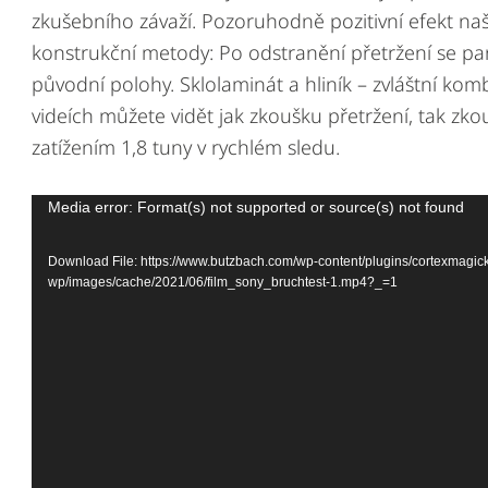
zkušebního závaží. Pozoruhodně pozitivní efekt na
konstrukční metody: Po odstranění přetržení se pan
původní polohy. Sklolaminát a hliník – zvláštní kom
videích můžete vidět jak zkoušku přetržení, tak zk
zatížením 1,8 tuny v rychlém sledu.
Video
Media error: Format(s) not supported or source(s) not found
Player
Download File: https://www.butzbach.com/wp-content/plugins/cortexmagick
wp/images/cache/2021/06/film_sony_bruchtest-1.mp4?_=1