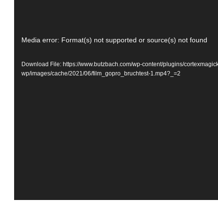
Video
Media error: Format(s) not supported or source(s) not found
Player
Download File: https://www.butzbach.com/wp-content/plugins/cortexmagick
wp/images/cache/2021/06/film_gopro_bruchtest-1.mp4?_=2