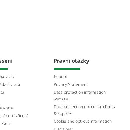
ešení
Právní otázky
ná vrata
Imprint
ádací vrata
Privacy Statement
ata
Data protection information
website
Data protection notice for clients
á vrata
& supplier
́ proti zřícení
Cookie and opt-out information
řešení
Disclaimer