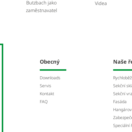
Butzbach jako
Videa
zaměstnavatel
Obecný
Naše ř
Downloads
Rychloběž
Servis
Sekční skl
Kontakt
Sekční vr
FAQ
Fasáda
Hangárov
Zabezpečeni
Speciální 