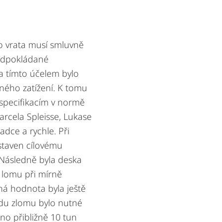
to vrata musí smluvně
ředpokládané
Za tímto účelem bylo
ného zatížení. K tomu
ý specifikacím v normě
arcela Spleisse, Lukase
dce a rychle. Při
staven cílovému
. Následně byla deska
 lomu při mírně
ná hodnota byla ještě
du zlomu bylo nutné
ěno přibližně 10 tun