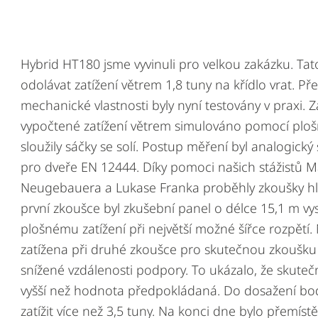
Hybrid HT180 jsme vyvinuli pro velkou zakázku. Ta
odolávat zatížení větrem 1,8 tuny na křídlo vrat. P
mechanické vlastnosti byly nyní testovány v praxi. 
vypočtené zatížení větrem simulováno pomocí ploš
sloužily sáčky se solí. Postup měření byl analogick
pro dveře EN 12444. Díky pomoci našich stážistů M
Neugebauera a Lukase Franka proběhly zkoušky hla
první zkoušce byl zkušební panel o délce 15,1 m vy
plošnému zatížení při největší možné šířce rozpětí
zatížena při druhé zkoušce pro skutečnou zkoušku
snížené vzdálenosti podpory. To ukázalo, že skuteč
vyšší než hodnota předpokládaná. Do dosažení bo
zatížit více než 3,5 tuny. Na konci dne bylo přemíst