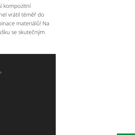
ší kompozitní
el vrátil téměř do
binace materiálů! Na
oušku se skutečným
-