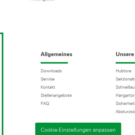
Allgemeines
Unsere
Downloads
Hubtore
Service
Sektional
Kontakt
Schnelllau
Stellenangebote
Hangarto
FAQ
Sicherhei
Absturzsi
Cookie-Einstellungen anpassen