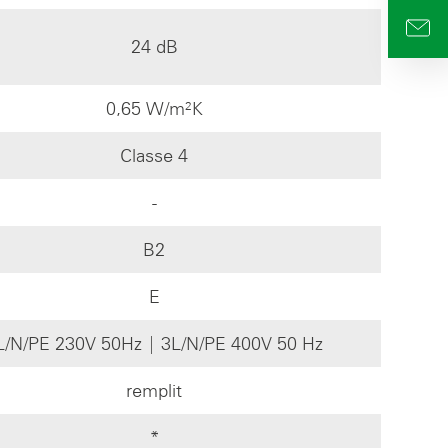
info
24 dB
0,65 W/m²K
Classe 4
-
B2
E
L/N/PE 230V 50Hz | 3L/N/PE 400V 50 Hz
remplit
*