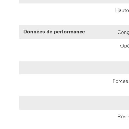
Hauteu
Conçu
Données de performance
Opé
Forces
Rési