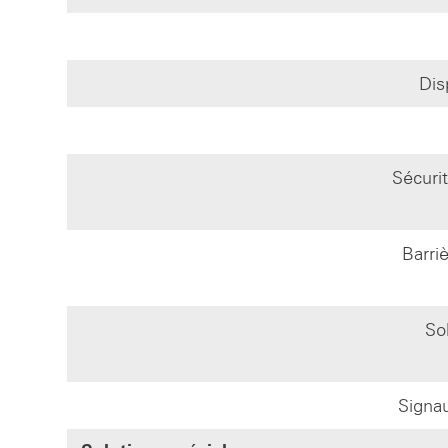
Dis
Sécuri
Barri
So
Signa